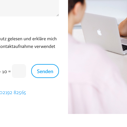
utz gelesen und erkläre mich
 Kontaktaufnahme verwendet
Senden
=
+ 10
02192 82565